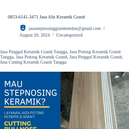
S
k
i
0853-6141-3471 Jasa Alis Keramik Granit
p
t
jasastepnosinggranitmedan@gmail.com
o
August 20, 2024
Uncategorized
c
o
n
Jasa Pinggul Keramik Granit Tangga, Jasa Potong Keramik Granit
t
Tangga, Jasa Potong Keramik Granit, Jasa Pinggul Keramik Granit,
e
Jasa Cutting Keramik Granit Tangga
n
t