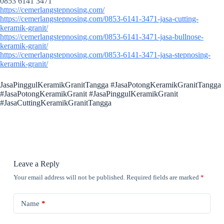
0853 6141 3471
https://cemerlangstepnosing.com/
https://cemerlangstepnosing.com/0853-6141-3471-jasa-cutting-
keramik-granit/
https://cemerlangstepnosing.com/0853-6141-3471-jasa-bullnose-
keramik-granit/
https://cemerlangstepnosing.com/0853-6141-3471-jasa-stepnosing-
keramik-granit/
JasaPinggulKeramikGranitTangga #JasaPotongKeramikGranitTangga
#JasaPotongKeramikGranit #JasaPinggulKeramikGranit
#JasaCuttingKeramikGranitTangga
Leave a Reply
Your email address will not be published.
Required fields are marked
*
Name
*