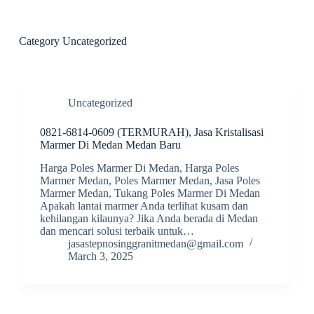
S
k
i
Category
Uncategorized
p
t
o
c
o
Uncategorized
n
t
0821-6814-0609 (TERMURAH), Jasa Kristalisasi
e
Marmer Di Medan Medan Baru
n
t
Harga Poles Marmer Di Medan, Harga Poles
Marmer Medan, Poles Marmer Medan, Jasa Poles
Marmer Medan, Tukang Poles Marmer Di Medan
Apakah lantai marmer Anda terlihat kusam dan
kehilangan kilaunya? Jika Anda berada di Medan
dan mencari solusi terbaik untuk…
jasastepnosinggranitmedan@gmail.com
March 3, 2025