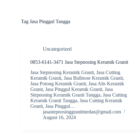
S
k
i
Tag
Jasa Pinggul Tangga
p
t
o
c
o
Uncategorized
n
t
e
0853-6141-3471 Jasa Stepnosing Keramik Granit
n
Jasa Stepnosing Keramik Granit, Jasa Cutting
t
Keramik Granit, Jasa Bullnose Keramik Granit,
Jasa Potong Keramik Granit, Jasa Alis Keramik
Granit, Jasa Pinggul Keramik Granit, Jasa
Stepnosing Keramik Granit Tangga, Jasa Cutting
Keramik Granit Tangga, Jasa Cutting Keramik
Granit, Jasa Pinggul…
jasastepnosinggranitmedan@gmail.com
August 16, 2024